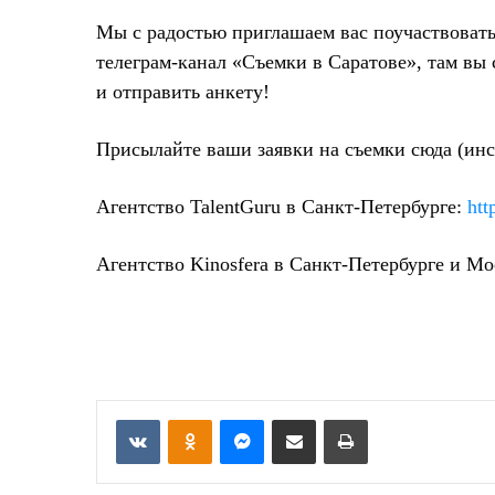
Мы с радостью приглашаем вас поучаствоват
телеграм-канал «
Съемки в Саратове
»,
там вы
и отправить анкету!
Присылайте ваши заявки на съемки сюда (ин
А
гентство TalentGuru в Санкт-Петербурге:
htt
А
гентство Kinosfera в Санкт-Петербурге и М
о
VKontakte
Odnoklassniki
Messenger
Отправить по email
Печать