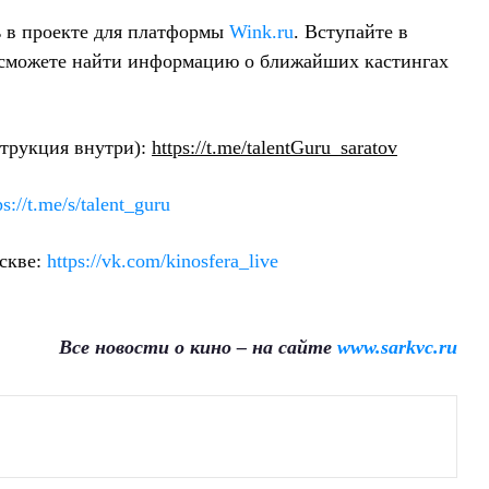
ь в проекте для платформы
Wink.ru
.
Вступ
айте
в
 сможете найти информацию
о ближайших кастингах
струкция внутри):
https://t.me/talentGuru_saratov
ps://t.me/s/talent_guru
скве
:
https://vk.com/kinosfera_live
Все новости о кино – на сайте
www.sarkvc.ru