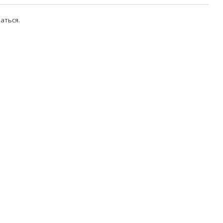
аться
.