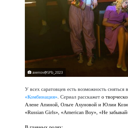
axenov@SPb_2023
У всех саратовцев есть возможность сняться
«Комбинация»
. Сериал расскажет
о творческо
Алене Апиной, Ольге Ахуновой и Юлии Козю
«Russian Girls», «American Boy», «Не забывай
В главных ролях: