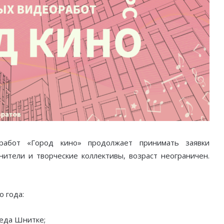
оработ «Город кино» продолжает принимать заявки
нители и творческие коллективы, возраст неограничен.
 года:
реда Шнитке;