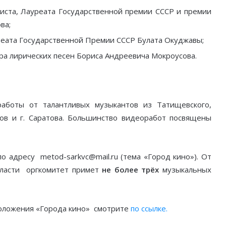
ниста, Лауреата Государственной премии СССР и премии
ва;
реата Государственной Премии СССР Булата Окуджавы;
ора лирических песен Бориса Андреевича Мокроусова.
работы от талантливых музыкантов из Татищевского,
онов и г. Саратова. Большинство видеоработ посвящены
о адресу metod-sarkvc@mail.ru (тема «Город кино»). От
бласти оргкомитет примет
не более трёх
музыкальных
положения «Города кино» смотрите
по ссылке.