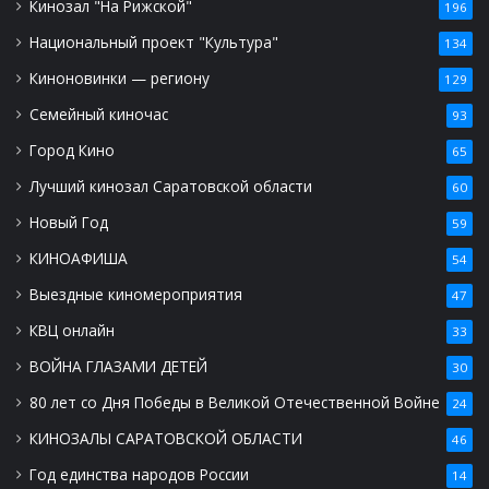
Кинозал "На Рижской"
196
Национальный проект "Культура"
134
Киноновинки — региону
129
Семейный киночас
93
Город Кино
65
Лучший кинозал Саратовской области
60
Новый Год
59
КИНОАФИША
54
Выездные киномероприятия
47
КВЦ онлайн
33
ВОЙНА ГЛАЗАМИ ДЕТЕЙ
30
80 лет со Дня Победы в Великой Отечественной Войне
24
КИНОЗАЛЫ САРАТОВСКОЙ ОБЛАСТИ
46
Год единства народов России
14