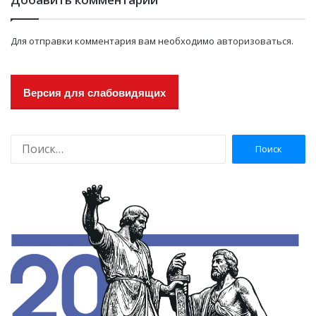
Для отправки комментария вам необходимо
авторизоваться
.
Версия для слабовидящих
Н
а
й
т
и
: