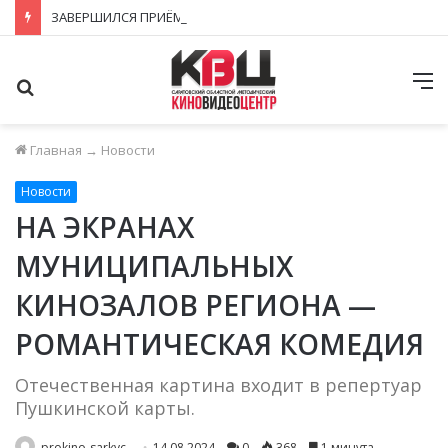
ЗАВЕРШИЛСЯ ПРИЁМ ЗАЯВОК НА ФЕСТИВАЛЬ-КОНКУРС «КИНОВЕРТИКАЛЬ 2026»
Поиск
М
Главная
→
Новости
Новости
НА ЭКРАНАХ
МУНИЦИПАЛЬНЫХ
КИНОЗАЛОВ РЕГИОНА —
РОМАНТИЧЕСКАЯ КОМЕДИЯ
Отечественная картина входит в репертуар
Пушкинской карты.
prokino-sarkvc
14.08.2024
0
368
1 минута