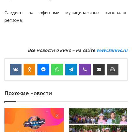
Следите за афишами муниципальных кинозалов
региона.
Все новости о кино – на сайте
www.sarkvc.ru
VKontakte
Odnoklassniki
Messenger
WhatsApp
Telegram
Viber
Отправить по email
Печать
Похожие новости