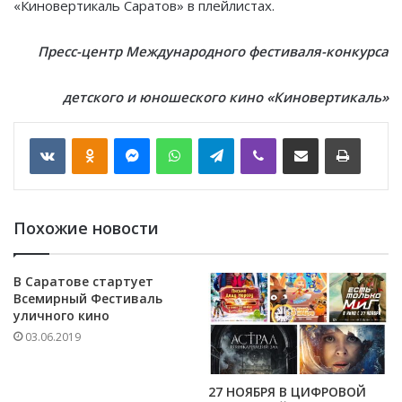
«Киновертикаль Саратов» в плейлистах.
Пресс-центр Международного фестиваля-конкурса
детского и юношеского кино «Киновертикаль»
VKontakte
Odnoklassniki
Messenger
WhatsApp
Telegram
Viber
Отправить по email
Печать
Похожие новости
В Саратове стартует
Всемирный Фестиваль
уличного кино
03.06.2019
27 НОЯБРЯ В ЦИФРОВОЙ