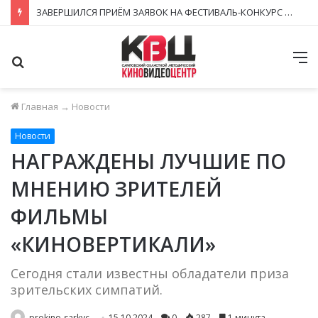
ЗАВЕРШИЛСЯ ПРИЁМ ЗАЯВОК НА ФЕСТИВАЛЬ-КОНКУРС «КИНОВЕРТИКАЛЬ 2026»
Поиск
М
Главная
→
Новости
Новости
НАГРАЖДЕНЫ ЛУЧШИЕ ПО
МНЕНИЮ ЗРИТЕЛЕЙ
ФИЛЬМЫ
«КИНОВЕРТИКАЛИ»
Сегодня стали известны обладатели приза
зрительских симпатий.
prokino-sarkvc
15.10.2024
0
287
1 минута