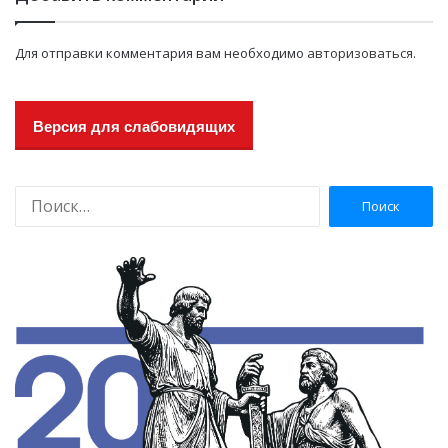
Для отправки комментария вам необходимо
авторизоваться
.
Версия для слабовидящих
Н
а
й
т
и
: