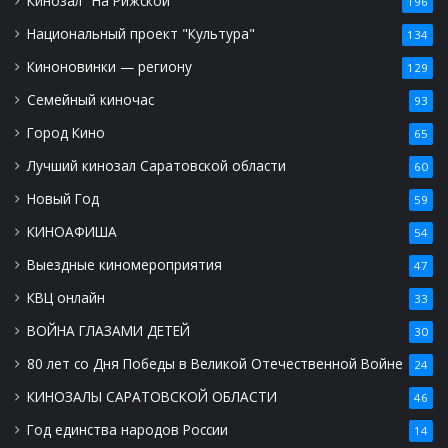
Кинозал "На Рижской"
196
Национальный проект "Культура"
134
Киноновинки — региону
129
Семейный киночас
93
Город Кино
65
Лучший кинозал Саратовской области
60
Новый Год
59
КИНОАФИША
54
Выездные киномероприятия
47
КВЦ онлайн
33
ВОЙНА ГЛАЗАМИ ДЕТЕЙ
30
80 лет со Дня Победы в Великой Отечественной Войне
24
КИНОЗАЛЫ САРАТОВСКОЙ ОБЛАСТИ
46
Год единства народов России
14