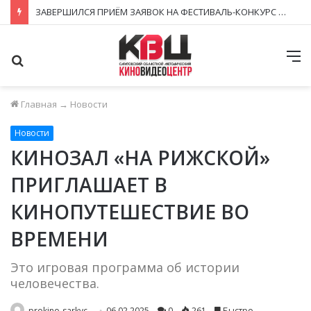
ЗАВЕРШИЛСЯ ПРИЁМ ЗАЯВОК НА ФЕСТИВАЛЬ-КОНКУРС «КИНОВЕРТИКАЛЬ 2026»
Поиск
М
Главная
→
Новости
Новости
КИНОЗАЛ «НА РИЖСКОЙ»
ПРИГЛАШАЕТ В
КИНОПУТЕШЕСТВИЕ ВО
ВРЕМЕНИ
Это игровая программа об истории
человечества.
prokino-sarkvc
06.02.2025
0
261
Быстро