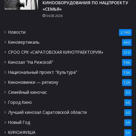
КИНООБОРУДОВАНИЯ ПО НАЦПРОЕКТУ
«СЕМЬЯ»
04.08.2026
Новости
2 740
Киновертикаль
443
СРОО СРК «САРАТОВСКАЯ КИНОТРАЕКТОРИЯ»
210
Кинозал "На Рижской"
196
Национальный проект "Культура"
134
Киноновинки — региону
129
Семейный киночас
93
Город Кино
65
Лучший кинозал Саратовской области
60
Новый Год
59
КИНОАФИША
54