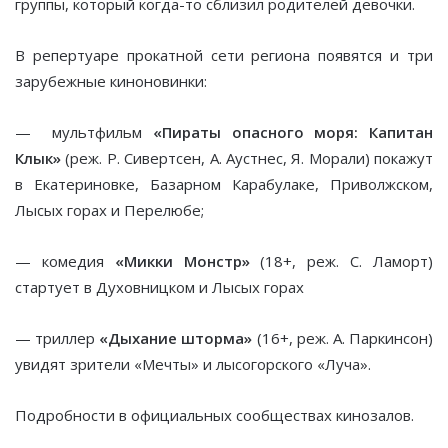
группы, который когда-то сблизил родителей девочки.
В репертуаре прокатной сети региона появятся и три
зарубежные киноновинки:
— мультфильм
«Пираты опасного моря: Капитан
Клык»
(реж. Р. Сивертсен, А. Аустнес, Я. Морали) покажут
в Екатериновке, Базарном Карабулаке, Приволжском,
Лысых горах и Перелюбе;
— комедия
«Микки Монстр»
(18+, реж. С. Ламорт)
стартует в Духовницком и Лысых горах
— триллер
«Дыхание шторма»
(16+, реж. А. Паркинсон)
увидят зрители «Мечты» и лысогорского «Луча».
Подробности в официальных сообществах кинозалов.