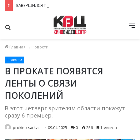
ЗАВЕРШИЛСЯ ПРИЁМ ЗАЯВОК НА ФЕСТИВАЛЬ-КОНКУРС «КИНОВЕРТИКАЛЬ 2026»
Поиск
М
Главная
→
Новости
Новости
В ПРОКАТЕ ПОЯВЯТСЯ
ЛЕНТЫ О СВЯЗИ
ПОКОЛЕНИЙ
В этот четверг зрителям области покажут
сразу 6 премьер.
prokino-sarkvc
09.04.2025
0
256
1 минута