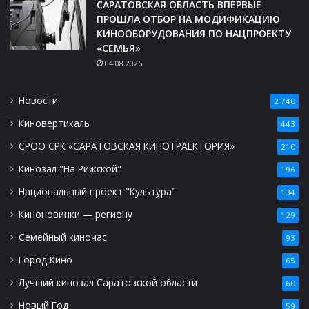
САРАТОВСКАЯ ОБЛАСТЬ ВПЕРВЫЕ
ПРОШЛА ОТБОР НА МОДИФИКАЦИЮ
КИНООБОРУДОВАНИЯ ПО НАЦПРОЕКТУ
«СЕМЬЯ»
04.08.2026
Новости
2 740
Киновертикаль
443
СРОО СРК «САРАТОВСКАЯ КИНОТРАЕКТОРИЯ»
210
Кинозал "На Рижской"
196
Национальный проект "Культура"
134
Киноновинки — региону
129
Семейный киночас
93
Город Кино
65
Лучший кинозал Саратовской области
60
Новый Год
59