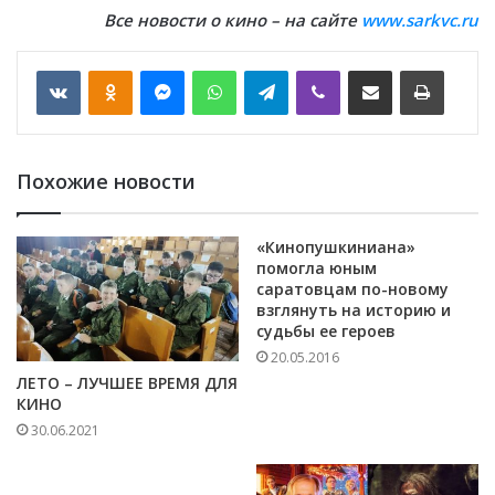
Все новости о кино – на сайте
www.sarkvc.ru
VKontakte
Odnoklassniki
Messenger
WhatsApp
Telegram
Viber
Отправить по email
Печать
Похожие новости
«Кинопушкиниана»
помогла юным
саратовцам по-новому
взглянуть на историю и
судьбы ее героев
20.05.2016
ЛЕТО – ЛУЧШЕЕ ВРЕМЯ ДЛЯ
КИНО
30.06.2021