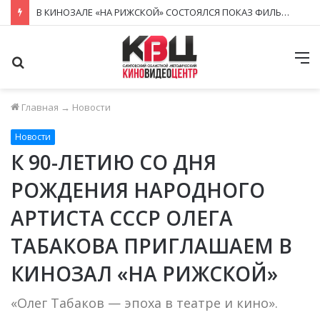
В КИНОЗАЛЕ «НА РИЖСКОЙ» СОСТОЯЛСЯ ПОКАЗ ФИЛЬМА ПО ПРОГРАММЕ «АКТИВНОЕ ДОЛГОЛЕТИЕ»
Поиск
М
Главная
→
Новости
Новости
К 90-ЛЕТИЮ СО ДНЯ
РОЖДЕНИЯ НАРОДНОГО
АРТИСТА СССР ОЛЕГА
ТАБАКОВА ПРИГЛАШАЕМ В
КИНОЗАЛ «НА РИЖСКОЙ»
«Олег Табаков — эпоха в театре и кино».