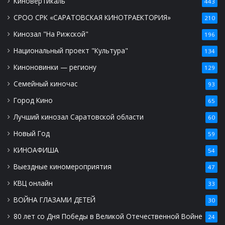
Киновертикаль
443
СРОО СРК «САРАТОВСКАЯ КИНОТРАЕКТОРИЯ»
210
Кинозал "На Рижской"
196
Национальный проект "Культура"
134
Киноновинки — региону
129
Семейный киночас
93
Город Кино
65
Лучший кинозал Саратовской области
60
Новый Год
59
КИНОАФИША
54
Выездные киномероприятия
47
КВЦ онлайн
33
ВОЙНА ГЛАЗАМИ ДЕТЕЙ
30
80 лет со Дня Победы в Великой Отечественной Войне
24