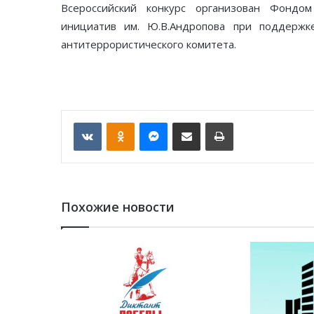
Всероссийский конкурс организован Фондом
инициатив им. Ю.В.Андропова при поддержк
антитеррористического комитета.
VKontakte
Odnoklassniki
Messenger
Отправить по email
Печать
Похожие новости