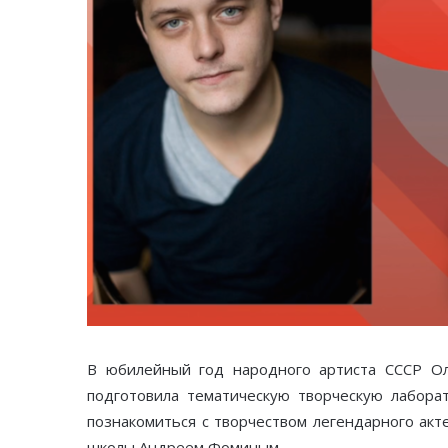
В юбилейный год народного артиста СССР Оле
подготовила тематическую творческую лаборат
познакомиться с творчеством легендарного акт
школы Андреем Фоминым.