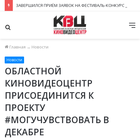
ЗАВЕРШИЛСЯ ПРИЁМ ЗАЯВОК НА ФЕСТИВАЛЬ-КОНКУРС «КИНОВЕРТИКАЛЬ 2026»
Поиск
М
Главная
→
Новости
Новости
ОБЛАСТНОЙ
КИНОВИДЕОЦЕНТР
ПРИСОЕДИНИТСЯ К
ПРОЕКТУ
#МОГУЧУВСТВОВАТЬ В
ДЕКАБРЕ