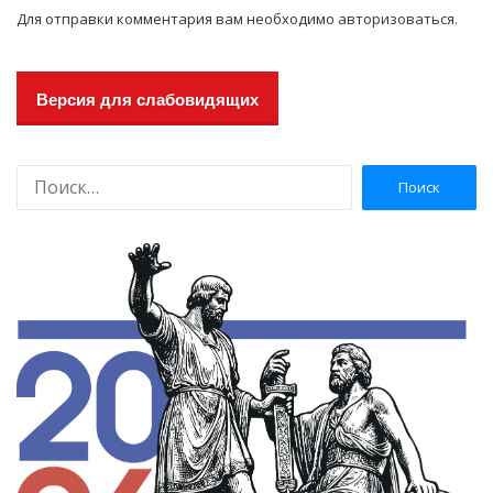
Для отправки комментария вам необходимо
авторизоваться
.
Версия для слабовидящих
Н
а
й
т
и
: