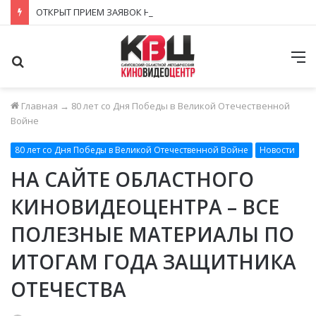
ОТКРЫТ ПРИЕМ ЗАЯВОК НА ГЛАВНУЮ ПРОСВЕТИТЕЛЬСКУЮ НАГРАДУ СТРАНЫ – ПРЕМИЮ «ЗНАНИЕ. ПРЕМИЯ 2026»!
Поиск
М
Главная
→
80 лет со Дня Победы в Великой Отечественной
Войне
80 лет со Дня Победы в Великой Отечественной Войне
Новости
НА САЙТЕ ОБЛАСТНОГО
КИНОВИДЕОЦЕНТРА – ВСЕ
ПОЛЕЗНЫЕ МАТЕРИАЛЫ ПО
ИТОГАМ ГОДА ЗАЩИТНИКА
ОТЕЧЕСТВА