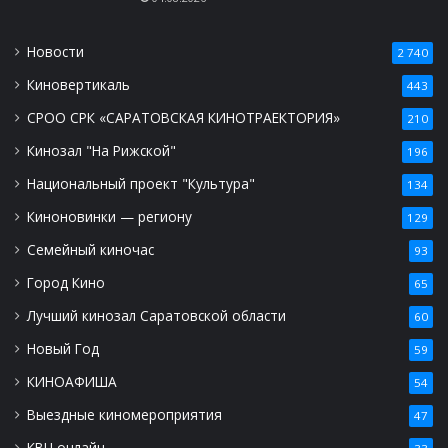
Новости
2 740
Киновертикаль
443
СРОО СРК «САРАТОВСКАЯ КИНОТРАЕКТОРИЯ»
210
Кинозал "На Рижской"
196
Национальный проект "Культура"
134
Киноновинки — региону
129
Семейный киночас
93
Город Кино
65
Лучший кинозал Саратовской области
60
Новый Год
59
КИНОАФИША
54
Выездные киномероприятия
47
КВЦ онлайн