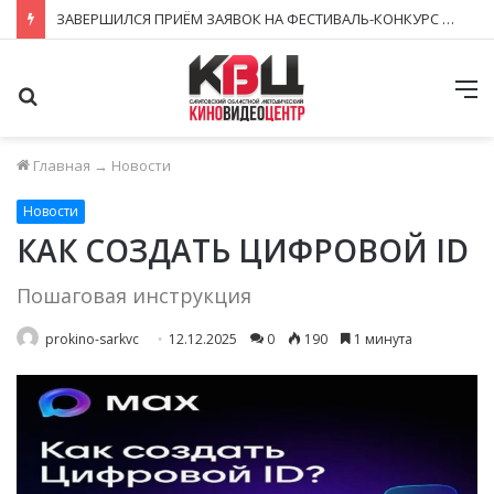
ЗАВЕРШИЛСЯ ПРИЁМ ЗАЯВОК НА ФЕСТИВАЛЬ-КОНКУРС «КИНОВЕРТИКАЛЬ 2026»
Поиск
М
Главная
→
Новости
Новости
КАК СОЗДАТЬ ЦИФРОВОЙ ID
Пошаговая инструкция
prokino-sarkvc
12.12.2025
0
190
1 минута