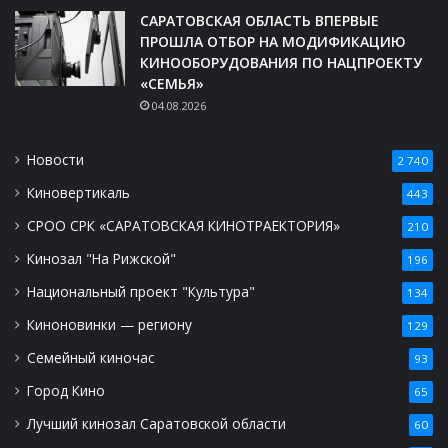
САРАТОВСКАЯ ОБЛАСТЬ ВПЕРВЫЕ
ПРОШЛА ОТБОР НА МОДИФИКАЦИЮ
КИНООБОРУДОВАНИЯ ПО НАЦПРОЕКТУ
«СЕМЬЯ»
04.08.2026
Новости
2 740
Киновертикаль
443
СРОО СРК «САРАТОВСКАЯ КИНОТРАЕКТОРИЯ»
210
Кинозал "На Рижской"
196
Национальный проект "Культура"
134
Киноновинки — региону
129
Семейный киночас
93
Город Кино
65
Лучший кинозал Саратовской области
60