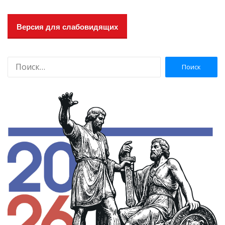
Версия для слабовидящих
Н
а
й
т
и
: