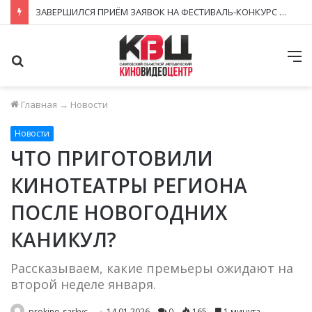
ЗАВЕРШИЛСЯ ПРИЁМ ЗАЯВОК НА ФЕСТИВАЛЬ-КОНКУРС «КИНОВЕРТИКАЛЬ 2026»
Поиск
М
Главная
→
Новости
Новости
ЧТО ПРИГОТОВИЛИ
КИНОТЕАТРЫ РЕГИОНА
ПОСЛЕ НОВОГОДНИХ
КАНИКУЛ?
Рассказываем, какие премьеры ожидают на
второй неделе января.
prokino-sarkvc
14.01.2026
0
165
1 минута