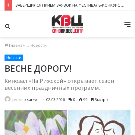
ЗАВЕРШИЛСЯ ПРИЁМ ЗАЯВОК НА ФЕСТИВАЛЬ-КОНКУРС «КИНОВЕРТИКАЛЬ 2026»
Поиск
М
Главная
→
Новости
Новости
ВЕСНЕ ДОРОГУ!
Кинозал «На Рижской» открывает сезон
весенних праздничных программ.
prokino-sarkvc
02.03.2026
0
99
Быстро