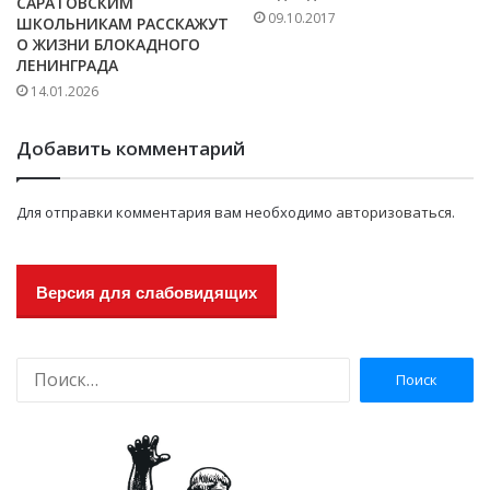
САРАТОВСКИМ
09.10.2017
ШКОЛЬНИКАМ РАССКАЖУТ
О ЖИЗНИ БЛОКАДНОГО
ЛЕНИНГРАДА
14.01.2026
Добавить комментарий
Для отправки комментария вам необходимо
авторизоваться
.
Версия для слабовидящих
Н
а
й
т
и
: