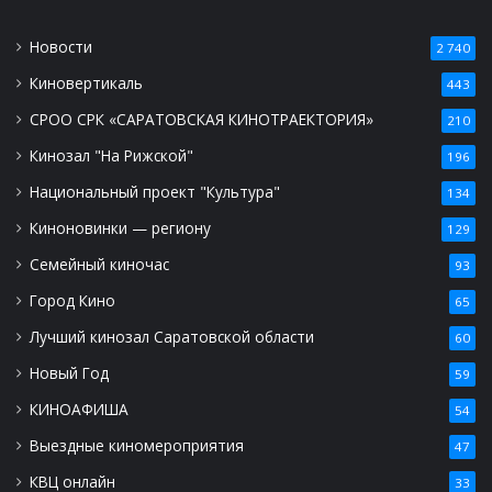
Новости
2 740
Киновертикаль
443
СРОО СРК «САРАТОВСКАЯ КИНОТРАЕКТОРИЯ»
210
Кинозал "На Рижской"
196
Национальный проект "Культура"
134
Киноновинки — региону
129
Семейный киночас
93
Город Кино
65
Лучший кинозал Саратовской области
60
Новый Год
59
КИНОАФИША
54
Выездные киномероприятия
47
КВЦ онлайн
33