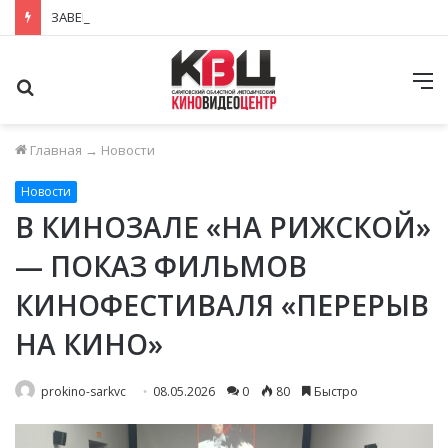
ЗАВЕРШИЛСЯ ПРИЁМ ЗАЯВОК НА ФЕСТИВАЛЬ-КОНКУРС «КИНОВЕРТИКАЛЬ 2026»
Поиск
М
Главная
→
Новости
Новости
В КИНОЗАЛЕ «НА РИЖСКОЙ»
— ПОКАЗ ФИЛЬМОВ
КИНОФЕСТИВАЛЯ «ПЕРЕРЫВ
НА КИНО»
prokino-sarkvc
08.05.2026
0
80
Быстро