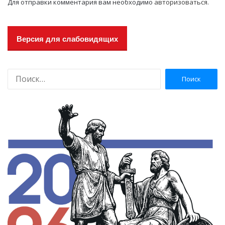
Для отправки комментария вам необходимо
авторизоваться
.
Версия для слабовидящих
Н
а
й
т
и
: