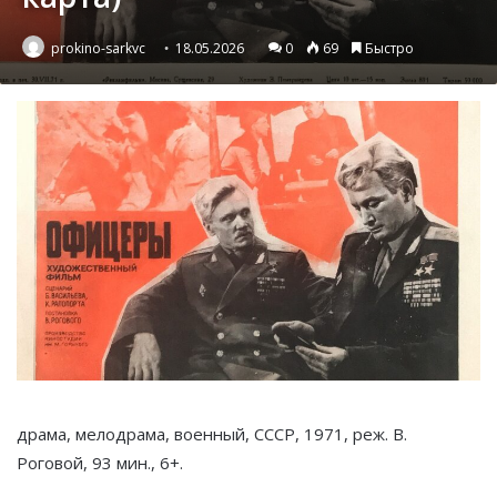
prokino-sarkvc
18.05.2026
0
69
Быстро
драма, мелодрама, военный, СССР, 1971, реж. В.
Роговой, 93 мин., 6+.