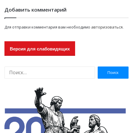
Добавить комментарий
Для отправки комментария вам необходимо
авторизоваться
.
Версия для слабовидящих
Н
а
й
т
и
: