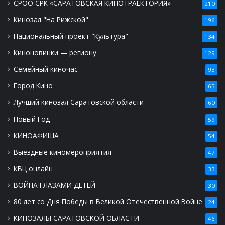
СРОО СРК «САРАТОВСКАЯ КИНОТРАЕКТОРИЯ»
210
Кинозал "На Рижской"
196
Национальный проект "Культура"
134
Киноновинки — региону
129
Семейный киночас
93
Город Кино
65
Лучший кинозал Саратовской области
60
Новый Год
59
КИНОАФИША
54
Выездные киномероприятия
47
КВЦ онлайн
33
ВОЙНА ГЛАЗАМИ ДЕТЕЙ
30
80 лет со Дня Победы в Великой Отечественной Войне
24
КИНОЗАЛЫ САРАТОВСКОЙ ОБЛАСТИ
46