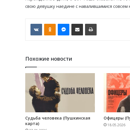
свою девушку наедине с навалившимися совсем 
VKontakte
Odnoklassniki
Messenger
Отправить по email
Печать
Похожие новости
Судьба человека (Пушкинская
Офицеры (П
карта)
18.05.2026