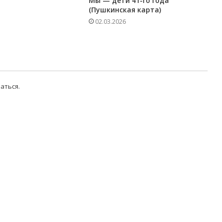
Мы — дети 41-го года
(Пушкинская карта)
02.03.2026
аться
.