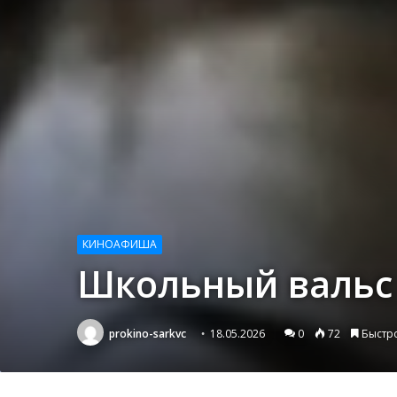
КИНОАФИША
Школьный вальс 
prokino-sarkvc
18.05.2026
0
72
Быстр