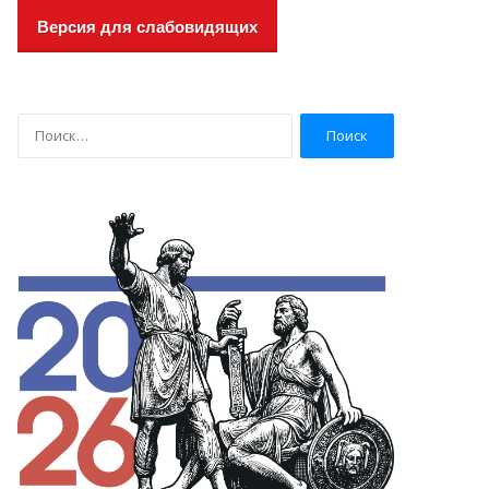
Версия для слабовидящих
Н
а
й
т
и
: