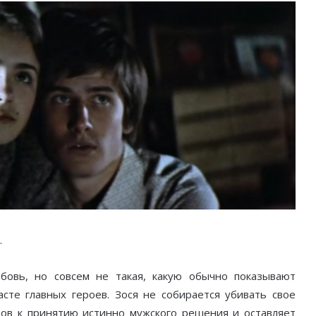
.
овь, но совсем не такая, какую обычно показывают
асте главных героев. Зося не собирается убивать свое
тов к принятию истинно мужского решения и оставляет