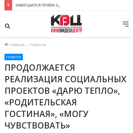
ЗАВЕРШИЛСЯ ПРИЁМ ЗАЯВОК НА ФЕСТИВАЛЬ-КОНКУРС «КИНОВЕРТИКАЛЬ 2026»
Поиск
М
Главная
→
Новости
Новости
ПРОДОЛЖАЕТСЯ
РЕАЛИЗАЦИЯ СОЦИАЛЬНЫХ
ПРОЕКТОВ «ДАРЮ ТЕПЛО»,
«РОДИТЕЛЬСКАЯ
ГОСТИНАЯ», «МОГУ
ЧУВСТВОВАТЬ»