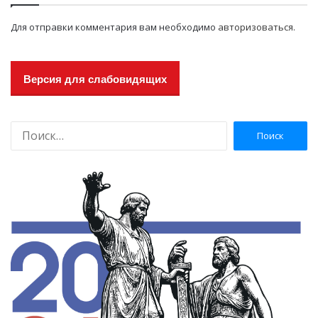
Для отправки комментария вам необходимо
авторизоваться
.
Версия для слабовидящих
Н
а
й
т
и
: