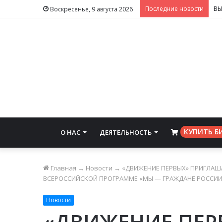
Последние новости
Воскресенье, 9 августа 2026
КУПИТЬ Б
О НАС
ДЕЯТЕЛЬНОСТЬ
⠀
Главная
→
Новости
→
«ДВИЖЕНИЕ ПЕРВЫХ» ПРИГЛАШ
ВСЕРОССИЙСКОЙ ПРОГРАММЕ «МЫ — ГРАЖДАНЕ РОССИИ
Новости
«ДВИЖЕНИЕ ПЕР