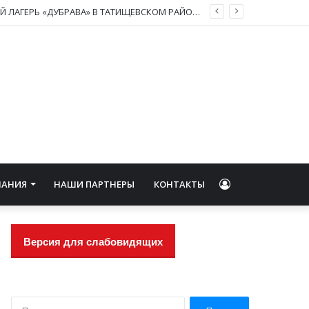
ВЫЕЗДНОЙ КИНОЗАЛ ОБЛАСТНОГО КИНОВИДЕОЦЕНТРА ПОСЕТИЛ ДЕТСКИЙ ЛАГЕРЬ «ДУБРАВА» В ТАТИЩЕВСКОМ РАЙОНЕ
Войти
НАНИЯ
НАШИ ПАРТНЕРЫ
КОНТАКТЫ
Версия для слабовидящих
Н