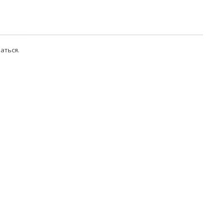
аться
.