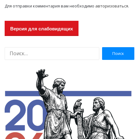
Для отправки комментария вам необходимо
авторизоваться
.
Версия для слабовидящих
Н
а
й
т
и
: