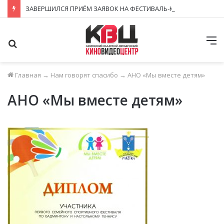
ЗАВЕРШИЛСЯ ПРИЁМ ЗАЯВОК НА ФЕСТИВАЛЬ-КОНКУРС «КИНОВЕРТИКАЛЬ 2026»
Поиск
М
Главная
→
Нам говорят спасибо
→
АНО «Мы вместе детям»
АНО «Мы вместе детям»