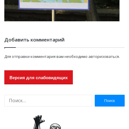
Добавить комментарий
Для отправки комментария вам необходимо
авторизоваться
.
Версия для слабовидящих
Н
а
й
т
и
: