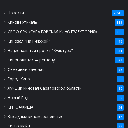
Новости
2 740
Киновертикаль
443
СРОО СРК «САРАТОВСКАЯ КИНОТРАЕКТОРИЯ»
210
Кинозал "На Рижской"
196
Национальный проект "Культура"
134
Киноновинки — региону
129
Семейный киночас
93
Город Кино
65
Лучший кинозал Саратовской области
60
Новый Год
59
КИНОАФИША
54
Выездные киномероприятия
47
КВЦ онлайн
33