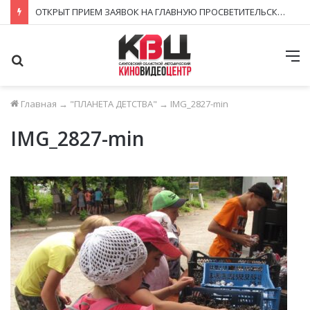
ЗАВЕРШИЛСЯ ПРИЁМ ЗАЯВОК НА ФЕСТИВАЛЬ-КОНКУРС «КИНОВЕРТИКАЛЬ 2026»
Поиск
М
Главная
→
"ПЛАНЕТА ДЕТСТВА"
→
IMG_2827-min
IMG_2827-min