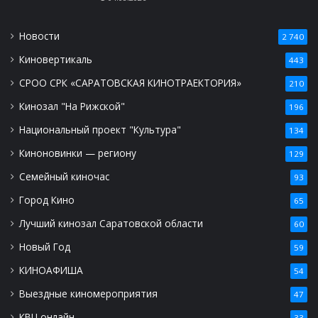
Новости
2 740
Киновертикаль
443
СРОО СРК «САРАТОВСКАЯ КИНОТРАЕКТОРИЯ»
210
Кинозал "На Рижской"
196
Национальный проект "Культура"
134
Киноновинки — региону
129
Семейный киночас
93
Город Кино
65
Лучший кинозал Саратовской области
60
Новый Год
59
КИНОАФИША
54
Выездные киномероприятия
47
КВЦ онлайн
33