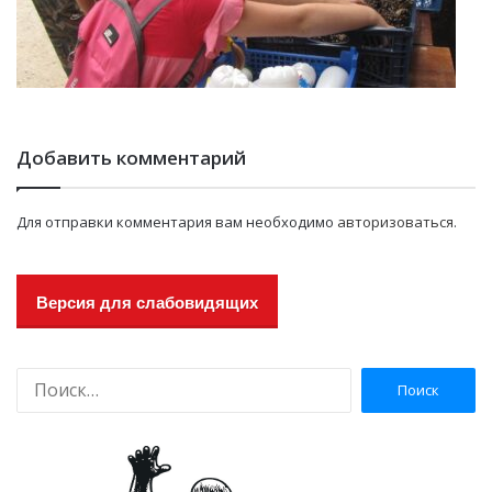
Добавить комментарий
Для отправки комментария вам необходимо
авторизоваться
.
Версия для слабовидящих
Н
а
й
т
и