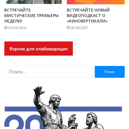
ВСТРЕЧАЙТЕ
ВСТРЕЧАЙТЕ НОВЫЙ
МИСТИЧЕСКИЕ ПРЕМЬЕРЫ
ВИДЕОПОДКАСТ О
НЕДЕЛИ!
«КИНОВЕРТИКАЛИ»
03.04.2024
08.09.2021
Версия для слабовидящих
Н
а
й
т
и
: