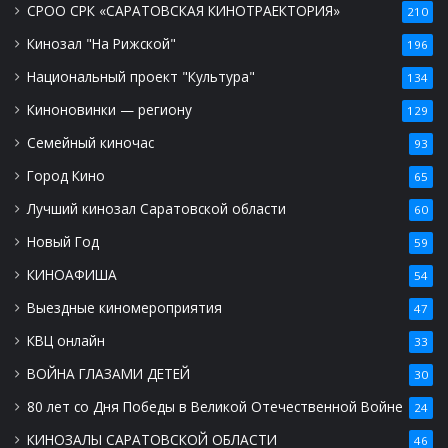
СРОО СРК «САРАТОВСКАЯ КИНОТРАЕКТОРИЯ»
210
Кинозал "На Рижской"
196
Национальный проект "Культура"
134
Киноновинки — региону
129
Семейный киночас
93
Город Кино
65
Лучший кинозал Саратовской области
60
Новый Год
59
КИНОАФИША
54
Выездные киномероприятия
47
КВЦ онлайн
33
ВОЙНА ГЛАЗАМИ ДЕТЕЙ
30
80 лет со Дня Победы в Великой Отечественной Войне
24
КИНОЗАЛЫ САРАТОВСКОЙ ОБЛАСТИ
46