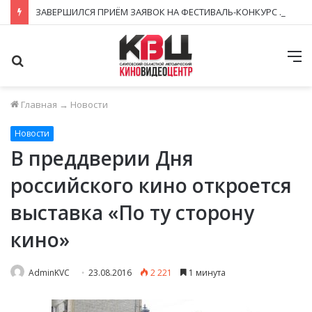
ЗАВЕРШИЛСЯ ПРИЁМ ЗАЯВОК НА ФЕСТИВАЛЬ-КОНКУРС «КИНОВЕРТИКАЛЬ 2026»
Поиск
М
Главная
→
Новости
Новости
В преддверии Дня
российского кино откроется
выставка «По ту сторону
кино»
AdminKVC
23.08.2016
2 221
1 минута