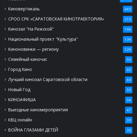
Киновертикаль
443
СРОО СРК «САРАТОВСКАЯ КИНОТРАЕКТОРИЯ»
210
Кинозал "На Рижской"
196
Национальный проект "Культура"
134
Киноновинки — региону
129
Семейный киночас
93
Город Кино
65
Лучший кинозал Саратовской области
60
Новый Год
59
КИНОАФИША
54
Выездные киномероприятия
47
КВЦ онлайн
33
ВОЙНА ГЛАЗАМИ ДЕТЕЙ
30