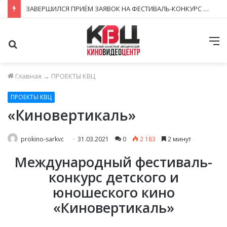
ЗАВЕРШИЛСЯ ПРИЁМ ЗАЯВОК НА ФЕСТИВАЛЬ-КОНКУРС «КИНОВЕРТИКАЛЬ 2026»
Поиск
М
Главная
→
ПРОЕКТЫ КВЦ
ПРОЕКТЫ КВЦ
«Киновертикаль»
prokino-sarkvc
31.03.2021
0
2 183
2 минут
Международный фестиваль-
конкурс детского и
юношеского кино
«Киновертикаль»