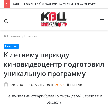
ЗАВЕРШИЛСЯ ПРИЁМ ЗАЯВОК НА ФЕСТИВАЛЬ-КОНКУРС «КИНОВЕРТИКАЛЬ 2026»
Поиск
М
Главная
→
Новости
Новости
К летнему периоду
киновидеоцентр подготовил
уникальную программу
SARKVCm
16.05.2017
0
722
1 минута
Ее зрителями станут более 10 тысяч детей Саратова и
области.