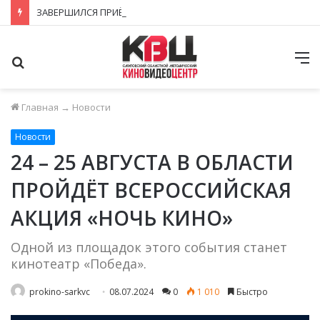
ЗАВЕРШИЛСЯ ПРИЁМ ЗАЯВОК НА ФЕСТИВАЛЬ-КОНКУРС «КИНОВЕРТИКАЛЬ 2026»
Поиск
М
Главная
→
Новости
Новости
24 – 25 АВГУСТА В ОБЛАСТИ
ПРОЙДЁТ ВСЕРОССИЙСКАЯ
АКЦИЯ «НОЧЬ КИНО»
Одной из площадок этого события станет
кинотеатр «Победа».
prokino-sarkvc
08.07.2024
0
1 010
Быстро