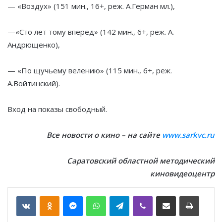
— «Воздух» (151 мин., 16+, реж. А.Герман мл.),
—«Сто лет тому вперед» (142 мин., 6+, реж. А.
Андрющенко),
— «По щучьему велению» (115 мин., 6+, реж.
А.Войтинский).
Вход на показы свободный.
Все новости о кино – на сайте
www.sarkvc.ru
Саратовский областной методический
киновидеоцентр
VKontakte
Odnoklassniki
Messenger
WhatsApp
Telegram
Viber
Отправить по email
Печать