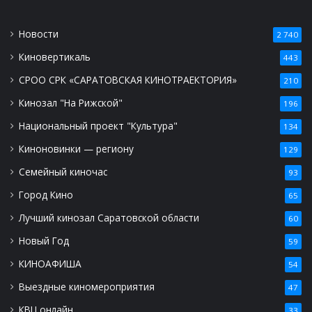
Новости
2 740
Киновертикаль
443
СРОО СРК «САРАТОВСКАЯ КИНОТРАЕКТОРИЯ»
210
Кинозал "На Рижской"
196
Национальный проект "Культура"
134
Киноновинки — региону
129
Семейный киночас
93
Город Кино
65
Лучший кинозал Саратовской области
60
Новый Год
59
КИНОАФИША
54
Выездные киномероприятия
47
КВЦ онлайн
33