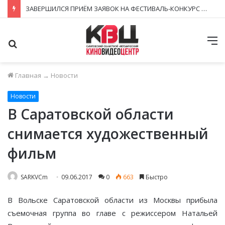
ЗАВЕРШИЛСЯ ПРИЁМ ЗАЯВОК НА ФЕСТИВАЛЬ-КОНКУРС «КИНОВЕРТИКАЛЬ 2026»
Поиск
М
Главная
→
Новости
Новости
В Саратовской области
снимается художественный
фильм
SARKVCm
09.06.2017
0
663
Быстро
В Вольске Саратовской области из Москвы прибыла
съемочная группа во главе с режиссером Натальей