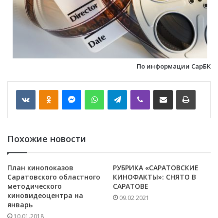
По информации СарБК
VKontakte
Odnoklassniki
Messenger
WhatsApp
Telegram
Viber
Отправить по email
Печать
Похожие новости
План кинопоказов
РУБРИКА «САРАТОВСКИЕ
Саратовского областного
КИНОФАКТЫ»: СНЯТО В
методического
САРАТОВЕ
киновидеоцентра на
09.02.2021
январь
10.01.2018