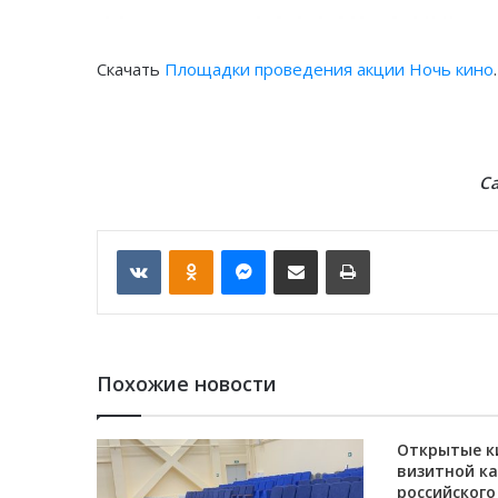
Скачать
Площадки проведения акции Ночь кино
.
С
VKontakte
Odnoklassniki
Messenger
Отправить по email
Печать
Похожие новости
Открытые к
визитной к
российского