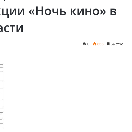
кции «Ночь кино» в
асти
0
688
Быстро