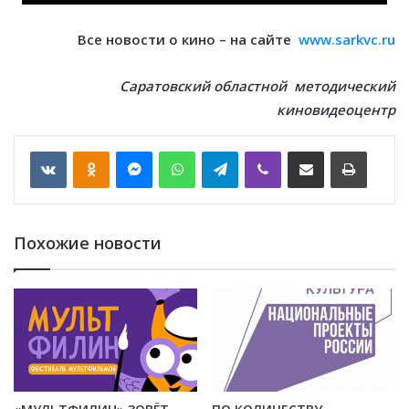
Все новости о кино – на сайте
www.sarkvc.ru
Саратовский областной методический
киновидеоцентр
VKontakte
Odnoklassniki
Messenger
WhatsApp
Telegram
Viber
Отправить по email
Печать
Похожие новости