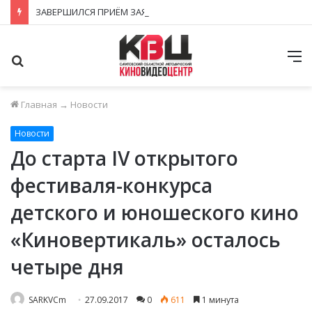
ЗАВЕРШИЛСЯ ПРИЁМ ЗАЯВОК НА ФЕСТИВАЛЬ-КОНКУРС «КИНОВЕРТИКАЛЬ 2026»
Поиск
М
Главная
→
Новости
Новости
До старта IV открытого
фестиваля-конкурса
детского и юношеского кино
«Киновертикаль» осталось
четыре дня
SARKVCm
27.09.2017
0
611
1 минута