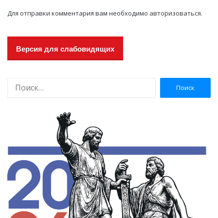
Для отправки комментария вам необходимо
авторизоваться
.
Версия для слабовидящих
Н
а
й
т
и
: