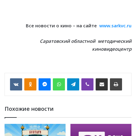
Все новости о кино – на сайте
www.sarkvc.ru
Саратовский областной методический
киновидеоцентр
VKontakte
Odnoklassniki
Messenger
WhatsApp
Telegram
Viber
Отправить по email
Печать
Похожие новости