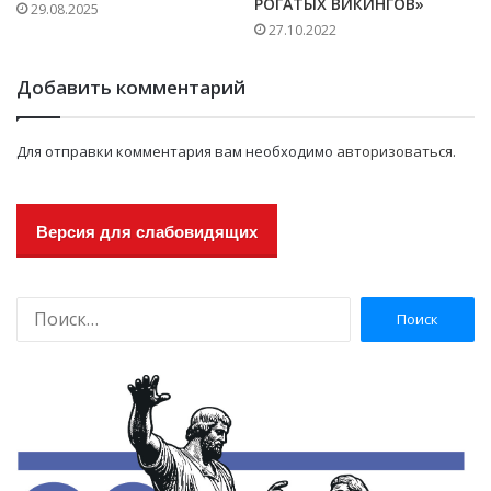
РОГАТЫХ ВИКИНГОВ»
29.08.2025
27.10.2022
Добавить комментарий
Для отправки комментария вам необходимо
авторизоваться
.
Версия для слабовидящих
Н
а
й
т
и
: