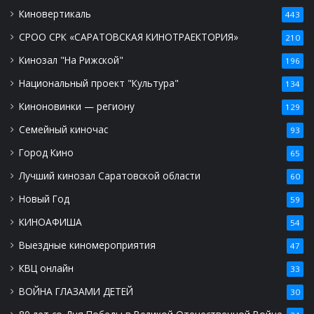
Киновертикаль
443
СРОО СРК «САРАТОВСКАЯ КИНОТРАЕКТОРИЯ»
210
Кинозал "На Рижской"
196
Национальный проект "Культура"
134
Киноновинки — региону
129
Семейный киночас
93
Город Кино
65
Лучший кинозал Саратовской области
60
Новый Год
59
КИНОАФИША
54
Выездные киномероприятия
47
КВЦ онлайн
33
ВОЙНА ГЛАЗАМИ ДЕТЕЙ
30