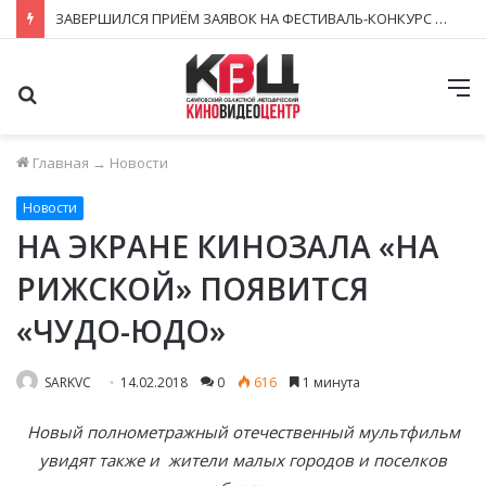
ЗАВЕРШИЛСЯ ПРИЁМ ЗАЯВОК НА ФЕСТИВАЛЬ-КОНКУРС «КИНОВЕРТИКАЛЬ 2026»
Поиск
М
Главная
→
Новости
Новости
НА ЭКРАНЕ КИНОЗАЛА «НА
РИЖСКОЙ» ПОЯВИТСЯ
«ЧУДО-ЮДО»
SARKVC
14.02.2018
0
616
1 минута
Новый полнометражный отечественный мультфильм
увидят также и жители малых городов и поселков