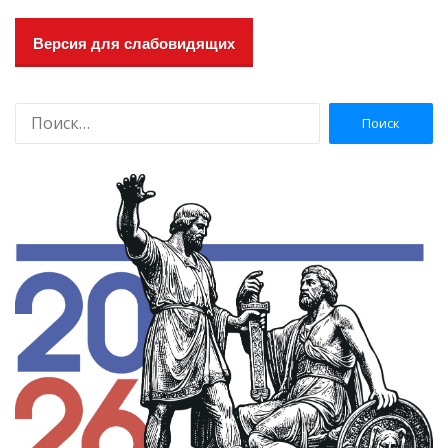
Версия для слабовидящих
Н
а
й
т
и
: