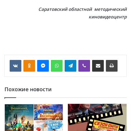
Саратовский областной методический
киновидеоцентр
VKontakte
Odnoklassniki
Messenger
WhatsApp
Telegram
Viber
Отправить по email
Печать
Похожие новости