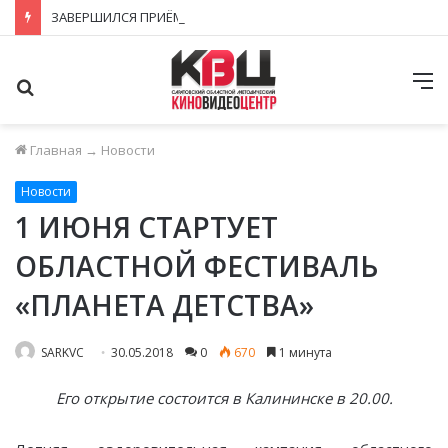
ЗАВЕРШИЛСЯ ПРИЁМ ЗАЯВОК НА ФЕСТИВАЛЬ-КОНКУРС «КИНОВЕРТИКАЛЬ 2026»
Поиск
М
Главная
→
Новости
Новости
1 ИЮНЯ СТАРТУЕТ
ОБЛАСТНОЙ ФЕСТИВАЛЬ
«ПЛАНЕТА ДЕТСТВА»
SARKVC
30.05.2018
0
670
1 минута
Его открытие состоится в Калининске в 20.00.