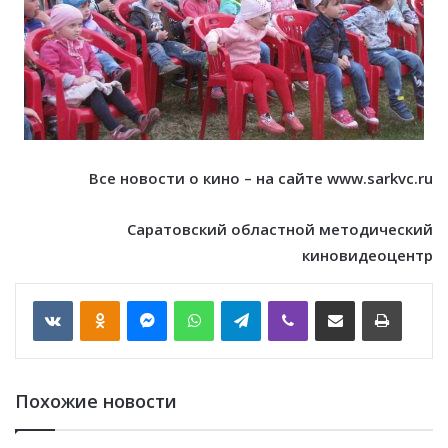
Все новости о кино – на сайте www.sarkvc.ru
Саратовский областной методический
киновидеоцентр
VKontakte
Odnoklassniki
Messenger
WhatsApp
Telegram
Viber
Отправить по email
Печать
Похожие новости