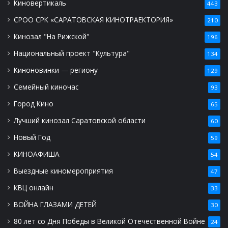
Киновертикаль
443
СРОО СРК «САРАТОВСКАЯ КИНОТРАЕКТОРИЯ»
210
Кинозал "На Рижской"
196
Национальный проект "Культура"
134
Киноновинки — региону
129
Семейный киночас
93
Город Кино
65
Лучший кинозал Саратовской области
60
Новый Год
59
КИНОАФИША
54
Выездные киномероприятия
47
КВЦ онлайн
33
ВОЙНА ГЛАЗАМИ ДЕТЕЙ
30
80 лет со Дня Победы в Великой Отечественной Войне
24