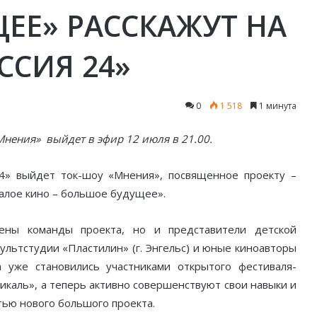
ЕЕ» РАССКАЖУТ НА
ССИЯ 24»
0
1 518
1 минута
Мнения» выйдет в эфир 12 июля в 21.00.
24» выйдет ток-шоу «Мнения», посвященное проекту –
алое кино – большое будущее».
ены команды проекта, но и представители детской
мультстудии «Пластилин» (г. Энгельс) и юные киноавторы
а уже становились участниками открытого фестиваля-
икаль», а теперь активно совершенствуют свои навыки и
тью нового большого проекта.