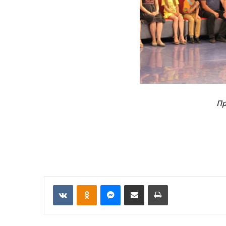
Пр
VKontakte
Odnoklassniki
Messenger
Отправить по email
Печать