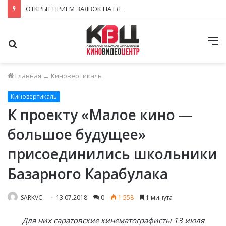
ОТКРЫТ ПРИЕМ ЗАЯВОК НА ГЛАВНУЮ ПРОСВЕТИТЕЛЬСКУЮ НАГРАДУ СТРАНЫ – ПРЕМИЮ «ЗНАНИЕ. ПРЕМИЯ 2026»!
Поиск
М
Главная
→
Киновертикаль
Киновертикаль
К проекту «Малое кино —
большое будущее»
присоединились школьники
Базарного Карабулака
SARKVC
13.07.2018
0
1 558
1 минута
Для них саратовские кинематографисты 13 июля