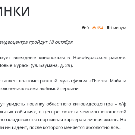
ИНКИ
0
654
1 минута
видеоцентра пройдут 18 октября.
изует выездные кинопоказы в Новобурасском районе.
вые Бурасы (ул. Баумана, д. 29).
ставлен полнометражный мультфильм «Пчелка Майя и
риключениях всеми любимой героини.
гут увидеть новинку областного киновидеоцентра – х/ф
альных событиях, в центре сюжета чемпион юношеской
но складываются спортивная карьера и личная жизнь. Но
ий инцидент, после которого меняется абсолютно все…