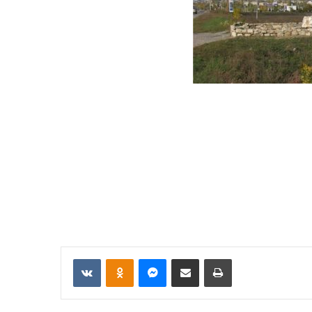
VKontakte
Odnoklassniki
Messenger
Отправить по email
Печать