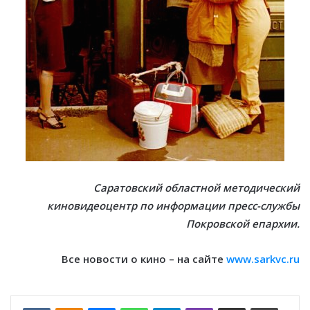
Саратовский областной методический
киновидеоцентр по информации пресс-службы
Покровской епархии.
Все новости о кино – на сайте
www.sarkvc.ru
VKontakte
Odnoklassniki
Messenger
WhatsApp
Telegram
Viber
Отправить по email
Печать