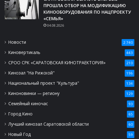
ПРОШЛА ОТБОР НА МОДИФИКАЦИЮ
КИНООБОРУДОВАНИЯ ПО НАЦПРОЕКТУ
«СЕМЬЯ»
04.08.2026
Новости
2 740
Киновертикаль
443
СРОО СРК «САРАТОВСКАЯ КИНОТРАЕКТОРИЯ»
210
Кинозал "На Рижской"
196
Национальный проект "Культура"
134
Киноновинки — региону
129
Семейный киночас
93
Город Кино
65
Лучший кинозал Саратовской области
60
Новый Год
59