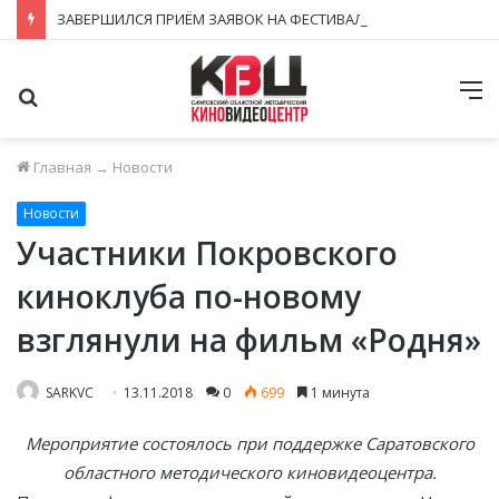
ЗАВЕРШИЛСЯ ПРИЁМ ЗАЯВОК НА ФЕСТИВАЛЬ-КОНКУРС «КИНОВЕРТИКАЛЬ 2026»
Поиск
М
Главная
→
Новости
Новости
Участники Покровского
киноклуба по-новому
взглянули на фильм «Родня»
SARKVC
13.11.2018
0
699
1 минута
Мероприятие состоялось при поддержке Саратовского
областного методического киновидеоцентра.