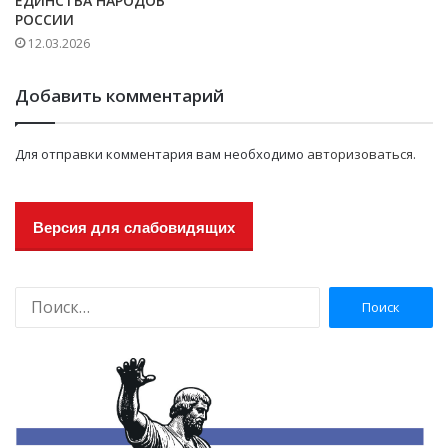
ЕДИНСТВА НАРОДОВ
РОССИИ
12.03.2026
Добавить комментарий
Для отправки комментария вам необходимо
авторизоваться
.
Версия для слабовидящих
Н
а
й
т
и
: