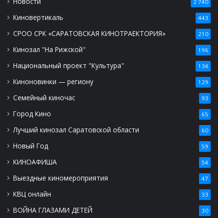
Новости
2 740
Киновертикаль
443
СРОО СРК «САРАТОВСКАЯ КИНОТРАЕКТОРИЯ»
210
Кинозал "На Рижской"
196
Национальный проект "Культура"
134
Киноновинки — региону
129
Семейный киночас
93
Город Кино
65
Лучший кинозал Саратовской области
60
Новый Год
59
КИНОАФИША
54
Выездные киномероприятия
47
КВЦ онлайн
33
ВОЙНА ГЛАЗАМИ ДЕТЕЙ
30