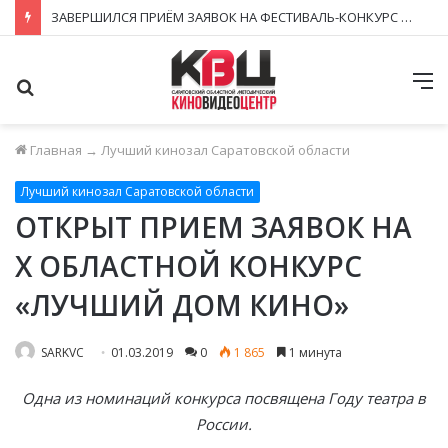
ЗАВЕРШИЛСЯ ПРИЁМ ЗАЯВОК НА ФЕСТИВАЛЬ-КОНКУРС «КИНОВЕРТИКАЛЬ 2026»
Поиск
М
Главная
→
Лучший кинозал Саратовской области
Лучший кинозал Саратовской области
ОТКРЫТ ПРИЕМ ЗАЯВОК НА
X ОБЛАСТНОЙ КОНКУРС
«ЛУЧШИЙ ДОМ КИНО»
SARKVC
01.03.2019
0
1 865
1 минута
Одна из номинаций конкурса посвящена Году театра в
России.