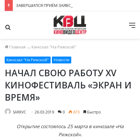
ЗАВЕРШИЛСЯ ПРИЁМ ЗАЯВОК НА ФЕСТИВАЛЬ-КОНКУРС «КИНОВЕРТИКАЛЬ 2026»
Поиск
М
Главная
→
Кинозал "На Рижской"
Кинозал "На Рижской"
Новости
НАЧАЛ СВОЮ РАБОТУ XV
КИНОФЕСТИВАЛЬ «ЭКРАН И
ВРЕМЯ»
SARKVC
26.03.2019
0
673
Быстро
Открытие состоялось 25 марта в кинозале «На
Рижской».