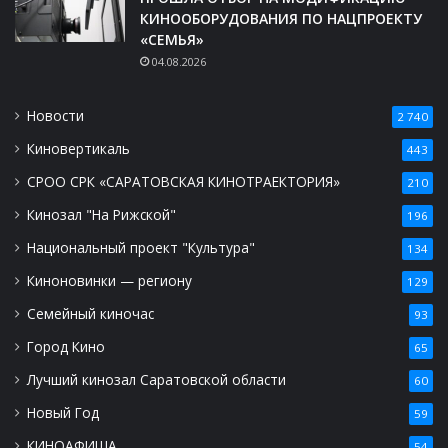
КИНООБОРУДОВАНИЯ ПО НАЦПРОЕКТУ
«СЕМЬЯ»
04.08.2026
Новости
2 740
Киновертикаль
443
СРОО СРК «САРАТОВСКАЯ КИНОТРАЕКТОРИЯ»
210
Кинозал "На Рижской"
196
Национальный проект "Культура"
134
Киноновинки — региону
129
Семейный киночас
93
Город Кино
65
Лучший кинозал Саратовской области
60
Новый Год
59
КИНОАФИША
54