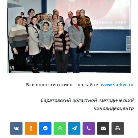
Все новости о кино – на сайте
www.sarkvc.ru
Саратовский областной методический
киновидеоцентр
VKontakte
Odnoklassniki
Messenger
WhatsApp
Telegram
Viber
Отправить по email
Печать