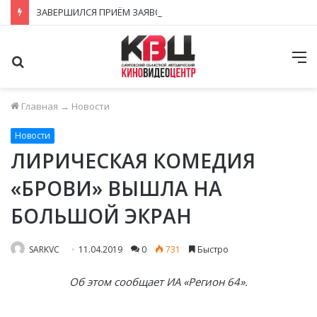
ЗАВЕРШИЛСЯ ПРИЁМ ЗАЯВОК НА ФЕСТИВАЛЬ-КОНКУРС «КИНОВЕРТИКАЛЬ 2026»
Поиск
М
Главная
→
Новости
Новости
ЛИРИЧЕСКАЯ КОМЕДИЯ
«БРОВИ» ВЫШЛА НА
БОЛЬШОЙ ЭКРАН
SARKVC
11.04.2019
0
731
Быстро
Об этом сообщает ИА «Регион 64».