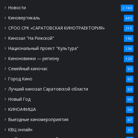
Новости
2 740
Киновертикаль
443
СРОО СРК «САРАТОВСКАЯ КИНОТРАЕКТОРИЯ»
210
Кинозал "На Рижской"
196
Национальный проект "Культура"
134
Киноновинки — региону
129
Семейный киночас
93
Город Кино
65
Лучший кинозал Саратовской области
60
Новый Год
59
КИНОАФИША
54
Выездные киномероприятия
47
КВЦ онлайн
33