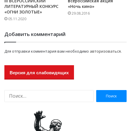
III ВСЕРОССИЙСКИЙ
всероссийская акция
ЛИТЕРАТУРНЫЙ КОНКУРС
«Ночь кино»
«ОГНИ ЗОЛОТЫЕ»
29.08.2016
05.11.2020
Добавить комментарий
Для отправки комментария вам необходимо
авторизоваться
.
Версия для слабовидящих
Н
а
й
т
и
: