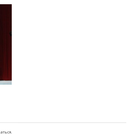
аться
.