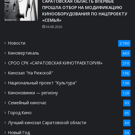
САРАТОВСКАЯ ОБЛАСТЬ ВПЕРВЫЕ
ПРОШЛА ОТБОР НА МОДИФИКАЦИЮ
КИНООБОРУДОВАНИЯ ПО НАЦПРОЕКТУ
«СЕМЬЯ»
04.08.2026
Новости
2 740
Киновертикаль
443
СРОО СРК «САРАТОВСКАЯ КИНОТРАЕКТОРИЯ»
210
Кинозал "На Рижской"
196
Национальный проект "Культура"
134
Киноновинки — региону
129
Семейный киночас
93
Город Кино
65
Лучший кинозал Саратовской области
60
Новый Год
59