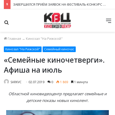
ЗАВЕРШИЛСЯ ПРИЁМ ЗАЯВОК НА ФЕСТИВАЛЬ-КОНКУРС «КИНОВЕРТИКАЛЬ 2026»
Поиск
М
Главная
→
Кинозал "На Рижской"
Кинозал "На Рижской"
Семейный киночас
«Семейные киночетверги».
Афиша на июль
SARKVC
02.07.2019
0
1 869
1 минута
Областной киновидеоцентр предлагает семейные и
детские показы новых кинолент.