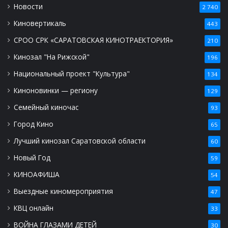
Новости
2 740
Киновертикаль
443
СРОО СРК «САРАТОВСКАЯ КИНОТРАЕКТОРИЯ»
210
Кинозал "На Рижской"
196
Национальный проект "Культура"
134
Киноновинки — региону
129
Семейный киночас
93
Город Кино
65
Лучший кинозал Саратовской области
60
Новый Год
59
КИНОАФИША
54
Выездные киномероприятия
47
КВЦ онлайн
33
ВОЙНА ГЛАЗАМИ ДЕТЕЙ
30