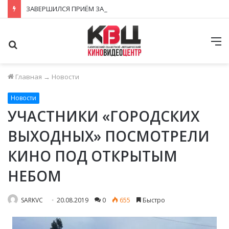
ЗАВЕРШИЛСЯ ПРИЁМ ЗАЯВОК НА ФЕСТИВАЛЬ-КОНКУРС «КИНОВЕРТИКАЛЬ 2026»
Поиск
М
Главная
→
Новости
Новости
УЧАСТНИКИ «ГОРОДСКИХ
ВЫХОДНЫХ» ПОСМОТРЕЛИ
КИНО ПОД ОТКРЫТЫМ
НЕБОМ
SARKVC
20.08.2019
0
655
Быстро