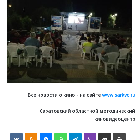
Все новости о кино – на сайте
www.sarkvc.ru
Саратовский областной методический
киновидеоцентр
VKontakte
Odnoklassniki
Messenger
WhatsApp
Telegram
Viber
Отправить по email
Печать