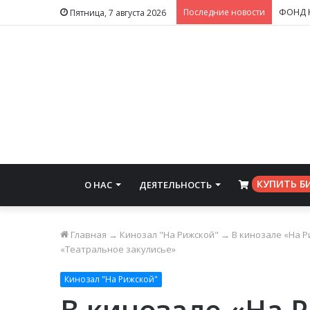
Последние новости
Пятница, 7 августа 2026
КУПИТЬ Б
О НАС
ДЕЯТЕЛЬНОСТЬ
⠀
Главная
→
Кинозал "На Рижской"
→
В кинозале «На 
«Театральное закулисье»
Кинозал "На Рижской"
В кинозале «На 