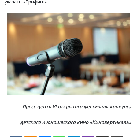
указать «Брифинг».
Пресс-центр VI
открытого фестиваля-конкурса
детского и юношеского кино «Киновертикаль»
VKontakte
Odnoklassniki
Messenger
WhatsApp
Telegram
Viber
Отправить по email
Печать