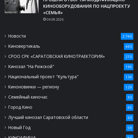
КИНООБОРУДОВАНИЯ ПО НАЦПРОЕКТУ
«СЕМЬЯ»
04.08.2026
Новости
2 740
Киновертикаль
443
СРОО СРК «САРАТОВСКАЯ КИНОТРАЕКТОРИЯ»
210
Кинозал "На Рижской"
196
Национальный проект "Культура"
134
Киноновинки — региону
129
Семейный киночас
93
Город Кино
65
Лучший кинозал Саратовской области
60
Новый Год
59
КИНОАФИША
54