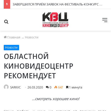
ЗАВЕРШИЛСЯ ПРИЁМ ЗАЯВОК НА ФЕСТИВАЛЬ-КОНКУРС «КИНОВЕРТИКАЛЬ 2026»
Поиск
М
Главная
→
Новости
Новости
ОБЛАСТНОЙ
КИНОВИДЕОЦЕНТР
РЕКОМЕНДУЕТ
SARKVC
26.03.2020
0
647
1 минута
…смотреть хорошее кино!