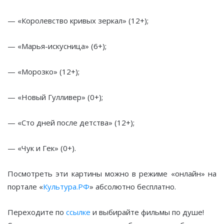
— «Королевство кривых зеркал» (12+);
— «Марья-искусница» (6+);
— «Морозко» (12+);
— «Новый Гулливер» (0+);
— «Сто дней после детства» (12+);
— «Чук и Гек» (0+).
Посмотреть эти картины можно в режиме «онлайн» на
портале «
Культура.РФ
» абсолютно бесплатно.
Переходите по
ссылке
и выбирайте фильмы по душе!