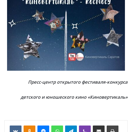
Пресс-центр открытого фестиваля-конкурса
детского и юношеского кино «Киновертикаль»
VKontakte
Odnoklassniki
Messenger
WhatsApp
Telegram
Viber
Отправить по email
Печать