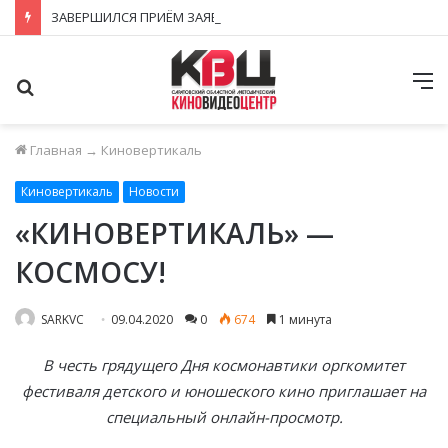
ЗАВЕРШИЛСЯ ПРИЁМ ЗАЯВОК НА ФЕСТИВАЛЬ-КОНКУРС «КИНОВЕРТИКАЛЬ 2026»
Поиск
М
Главная
→
Киновертикаль
Киновертикаль
Новости
«КИНОВЕРТИКАЛЬ» —
КОСМОСУ!
SARKVC
09.04.2020
0
674
1 минута
В честь грядущего Дня космонавтики оргкомитет
фестиваля детского и юношеского кино приглашает на
специальный онлайн-просмотр.