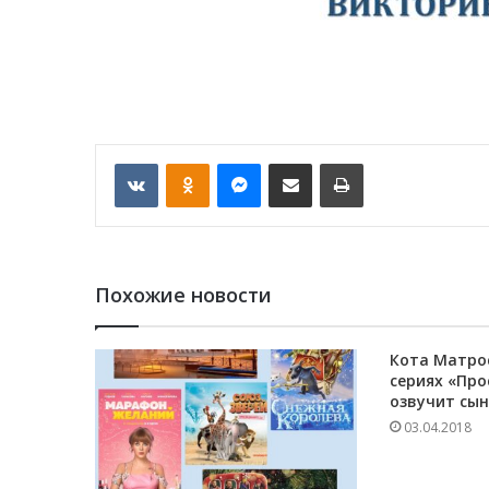
VKontakte
Odnoklassniki
Messenger
Отправить по email
Печать
Похожие новости
Кота Матро
сериях «Пр
озвучит сын
03.04.2018