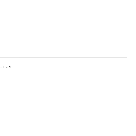
аться
.