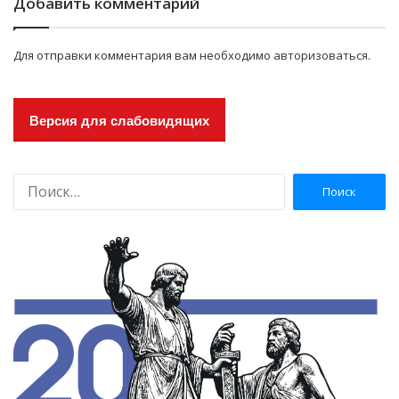
Добавить комментарий
Для отправки комментария вам необходимо
авторизоваться
.
Версия для слабовидящих
Н
а
й
т
и
: