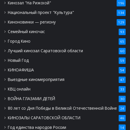
Кинозал "На Рижской"
196
Национальный проект "Культура"
134
Киноновинки — региону
129
Семейный киночас
93
Город Кино
65
Лучший кинозал Саратовской области
60
Новый Год
59
КИНОАФИША
54
Выездные киномероприятия
47
КВЦ онлайн
33
ВОЙНА ГЛАЗАМИ ДЕТЕЙ
30
80 лет со Дня Победы в Великой Отечественной Войне
24
КИНОЗАЛЫ САРАТОВСКОЙ ОБЛАСТИ
46
Год единства народов России
14