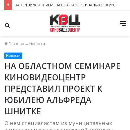
ЗАВЕРШИЛСЯ ПРИЁМ ЗАЯВОК НА ФЕСТИВАЛЬ-КОНКУРС «КИНОВЕРТИКАЛЬ 2026»
Поиск
М
Главная
→
Новости
Новости
НА ОБЛАСТНОМ СЕМИНАРЕ
КИНОВИДЕОЦЕНТР
ПРЕДСТАВИЛ ПРОЕКТ К
ЮБИЛЕЮ АЛЬФРЕДА
ШНИТКЕ
О нем специалистам из муниципальных
кинозалов рассказала ведущий методист