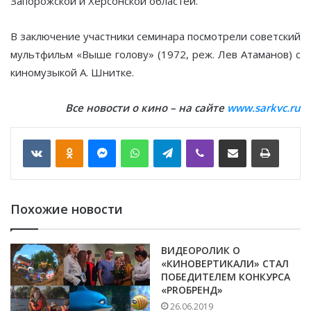
Запорожской и Херсонской областей.
В заключение участники семинара посмотрели советский
мультфильм «Выше голову» (1972, реж. Лев Атаманов) с
киномузыкой А. Шнитке.
Все новости о кино – на сайте
www.sarkvc.ru
VKontakte
Odnoklassniki
Messenger
WhatsApp
Telegram
Viber
Отправить по email
Печать
Похожие новости
ВИДЕОРОЛИК О
«КИНОВЕРТИКАЛИ» СТАЛ
ПОБЕДИТЕЛЕМ КОНКУРСА
«PROБРЕНД»
26.06.2019